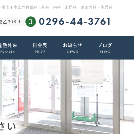
下妻市下妻乙の胃腸科・外科・内科・肛門科・整形外科・小児科
0296-44-3761
乙398-1
発熱外来
料金表
お知らせ
ブログ
Pyrexia
PRICE
NEWS
BLOG
さい