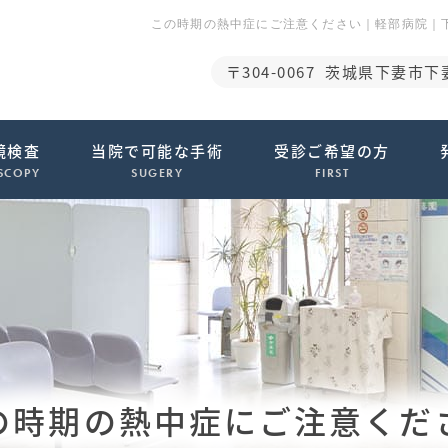
この時期の熱中症にご注意ください｜軽部病院｜
〒304-0067
茨城県下妻市下妻
鏡検査
当院で可能な手術
受診ご希望の方
SCOPY
SUGERY
FIRST
の時期の熱中症にご注意くだ