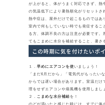
が上がると、体がうまく対応できず、熱
の気温低下により暑熱順化がリセットさ
熱中症は、屋外だけで起こるものではあ
室内で何もしていない時でも発症するこ
る方、体調不良の方は注意が必要です。
てもこまめに水分を補給すること、暑さ
この時期に気を付けたいポ
１．
早めにエアコンを使
いましょう！
「まだ6月だから」「電気代がもったい
からでは遅い場合があります。室温だけ
理をせずエアコンや扇風機を使用しまし
２．
こまめな水分補給
を！
のどが渇いたと感じた時には、すでに体