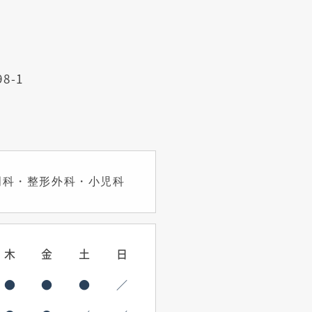
8-1
門科・整形外科・小児科
木
金
土
日
●
●
●
／