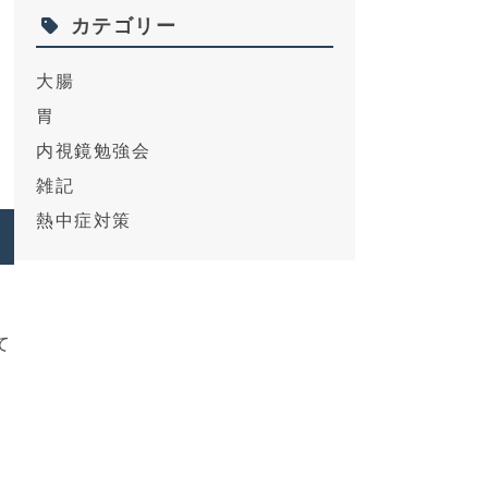
期
カテゴリー
大腸
胃
あ
内視鏡勉強会
く
雑記
熱中症対策
て
無