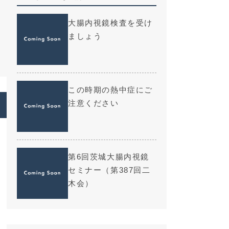
大腸内視鏡検査を受け
ましょう
この時期の熱中症にご
注意ください
梅
第6回茨城大腸内視鏡
セミナー（第387回二
木会）
ま
度