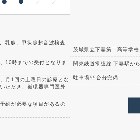
●
●
／
／
、乳腺、甲状腺超音波検査
茨城県立下妻第二高等学校
、10時までの受付となりま
関東鉄道常総線 下妻駅か
駐車場55台分完備
、月1回の土曜日の診療とな
いただき、循環器専門医外
予約が必要な項目があるの