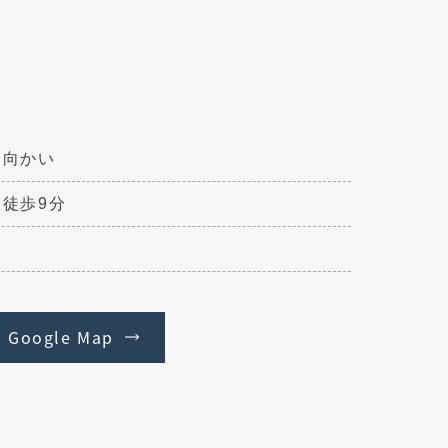
 向かい
ら徒歩9分
Google Map